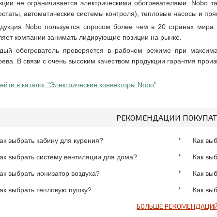
кции не ограничивается электрическими обогревателями. Nobo т
остаты, автоматические системы контроля), тепловые насосы и пр
дукция Nobo пользуется спросом более чем в 20 странах мира.
ляет компании занимать лидирующие позиции на рынке.
дый обогреватель проверяется в рабочем режиме при максима
рева. В связи с очень высоким качеством продукции гарантия произв
ейти в каталог "Электрические конвекторы Nobo"
РЕКОМЕНДАЦИИ ПОКУПА
ак выбрать кабину для курения?
Как вы
ак выбрать систему вентиляции для дома?
Как вы
ак выбрать ионизатор воздуха?
Как вы
ак выбрать тепловую пушку?
Как вы
БОЛЬШЕ РЕКОМЕНДАЦИ