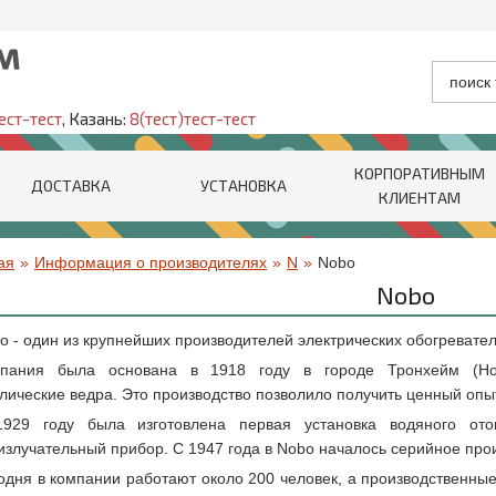
ест-тест
, Казань:
8(тест)тест-тест
КОРПОРАТИВНЫМ
ДОСТАВКА
УСТАНОВКА
КЛИЕНТАМ
ая
»
Информация о производителях
»
N
»
Nobo
Nobo
o - один из крупнейших производителей электрических обогревател
пания была основана в 1918 году в городе Тронхейм (Но
лические ведра. Это производство позволило получить ценный опыт
929 году была изготовлена первая установка водяного от
излучательный прибор. С 1947 года в Nobo началось серийное про
одня в компании работают около 200 человек, а производственные