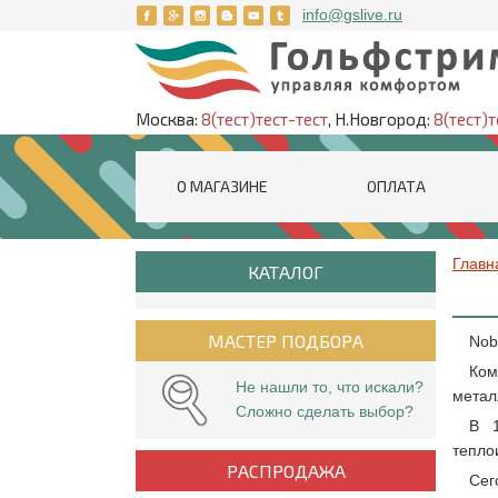
info@gslive.ru
Москва:
8(тест)тест-тест
, Н.Новгород:
8(тест)т
О МАГАЗИНЕ
ОПЛАТА
Главн
КАТАЛОГ
МАСТЕР ПОДБОРА
Nob
Ком
Не нашли то, что искали?
метал
Сложно сделать выбор?
В 1
тепло
РАСПРОДАЖА
Сег