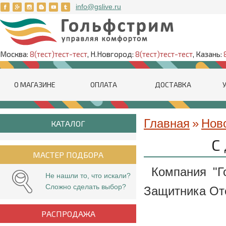
info@gslive.ru
Москва:
8(тест)тест-тест
, Н.Новгород:
8(тест)тест-тест
, Казань:
О МАГАЗИНЕ
ОПЛАТА
ДОСТАВКА
Главная
»
Нов
КАТАЛОГ
С
МАСТЕР ПОДБОРА
Компания "Г
Не нашли то, что искали?
Сложно сделать выбор?
Защитника От
РАСПРОДАЖА