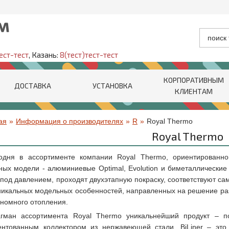
ест-тест
, Казань:
8(тест)тест-тест
КОРПОРАТИВНЫМ
ДОСТАВКА
УСТАНОВКА
КЛИЕНТАМ
ая
»
Информация о производителях
»
R
»
Royal Thermo
Royal Thermo
одня в ассортименте компании Royal Thermo, ориентированно
ных модели - алюминиевые Optimal, Evolution и биметаллические 
 под давлением, проходят двухэтапную покраску, соответствуют с
никальных модельных особенностей, направленных на решение разл
ономного отопления.
гман ассортимента Royal Thermo уникальнейший продукт – по
ентованным коллектором из нержавеющей стали. BiLiner – это