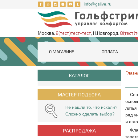
info@gslive.ru
Москва:
8(тест)тест-тест
, Н.Новгород:
8(тест)т
О МАГАЗИНЕ
ОПЛАТА
Главн
КАТАЛОГ
МАСТЕР ПОДБОРА
Сег
основ
Не нашли то, что искали?
литья
Сложно сделать выбор?
ряд у
и авт
РАСПРОДАЖА
Фла
запат