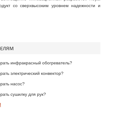
одукт со сверхвысоким уровнем надежности и
ТЕЛЯМ
брать инфракрасный обогреватель?
рать электрический конвектор?
брать насос?
рать сушилку для рук?
Й