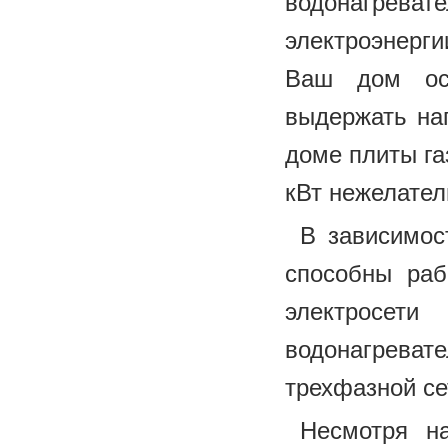
водонагрева
электроэнерг
Ваш дом осн
выдержать наг
доме плиты га
кВт нежелател
В зависимос
способны раб
электросет
водонагреват
трехфазной се
Несмотря н