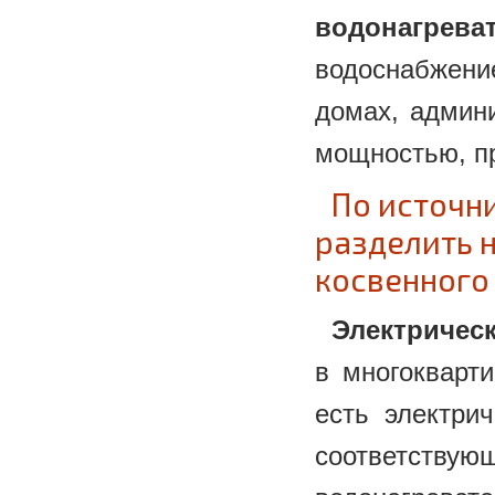
водонагрева
водоснабжени
домах, админ
мощностью, п
По источн
разделить н
косвенного 
Электричес
в многокварт
есть электри
соответству