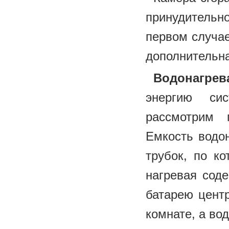
принудительно
первом случае
дополнительна
Водонагре
энергию си
рассмотрим 
Емкость водон
трубок, по к
нагревая сод
батарею центр
комнате, а вод