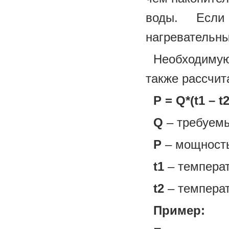
воды. Если
нагревательны
Необходимую
также рассчит
P = Q*(t1 – t
Q
– требуемы
P
– мощность
t1
– температ
t2
– температ
Пример: