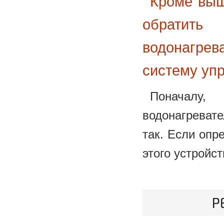
Кроме выш
обратит
водонагрев
систему уп
Поначалу,
водонагревате
так. Если опр
этого устройст
Р