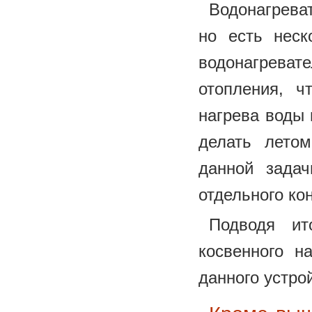
Водонагрева
но есть неск
водонагреват
отопления, ч
нагрева воды 
делать лето
данной задач
отдельного ко
Подводя ит
косвенного н
данного устро