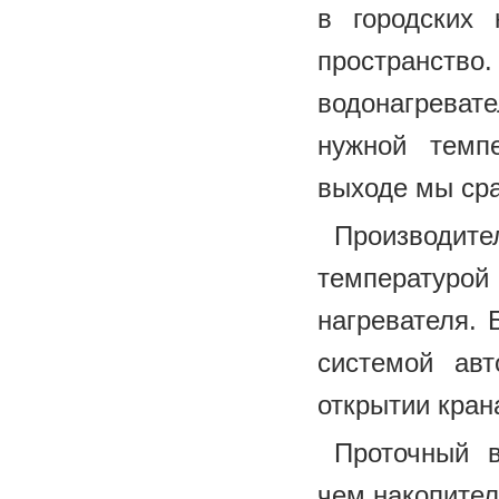
в городских 
пространств
водонагреват
нужной темп
выходе мы сра
Производите
температур
нагревателя.
системой ав
открытии кран
Проточный в
чем накопител