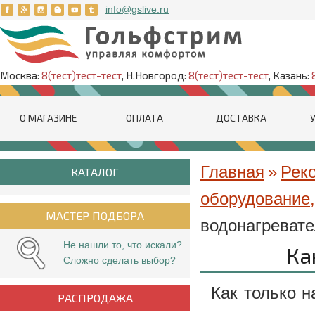
info@gslive.ru
Москва:
8(тест)тест-тест
, Н.Новгород:
8(тест)тест-тест
, Казань:
О МАГАЗИНЕ
ОПЛАТА
ДОСТАВКА
Главная
»
Рек
КАТАЛОГ
оборудование,
МАСТЕР ПОДБОРА
водонагреват
Не нашли то, что искали?
Ка
Сложно сделать выбор?
Как только н
РАСПРОДАЖА