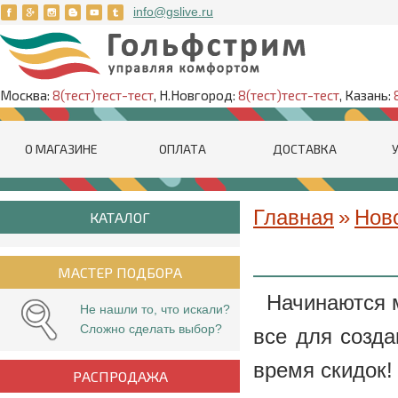
info@gslive.ru
Москва:
8(тест)тест-тест
, Н.Новгород:
8(тест)тест-тест
, Казань:
О МАГАЗИНЕ
ОПЛАТА
ДОСТАВКА
Главная
»
Нов
КАТАЛОГ
МАСТЕР ПОДБОРА
Начинаются 
Не нашли то, что искали?
Сложно сделать выбор?
все для созда
время скидок!
РАСПРОДАЖА