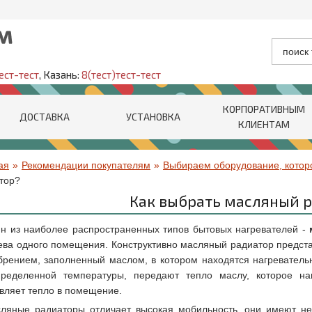
ест-тест
, Казань:
8(тест)тест-тест
КОРПОРАТИВНЫМ
ДОСТАВКА
УСТАНОВКА
КЛИЕНТАМ
ая
»
Рекомендации покупателям
»
Выбираем оборудование, котор
тор?
Как выбрать масляный 
н из наиболее распространенных типов бытовых нагревателей -
ева одного помещения. Конструктивно масляный радиатор предста
брением, заполненный маслом, в котором находятся нагреватель
ределенной температуры, передают тепло маслу, которое наг
вляет тепло в помещение.
ляные радиаторы отличает высокая мобильность, они имеют не