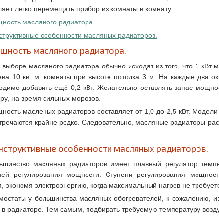
ляет легко перемещать прибор из комнаты в комнату.
ность масляного радиатора.
структивные особенности масляных радиаторов.
щность масляного радиатора.
 выборе масляного радиатора обычно исходят из того, что 1 кВт 
ева 10 кв. м. комнаты при высоте потолка 3 м. На каждые два 
одимо добавить ещё 0,2 кВт. Желательно оставлять запас мощнос
ру, на время сильных морозов.
ность масленых радиаторов составляет от 1,0 до 2,5 кВт. Модел
стречаются крайне редко. Следовательно, масляные радиаторы ра
нструктивные особенности масляных радиаторов.
ьшинство масляных радиаторов имеет плавный регулятор темпе
ней регулирования мощности. Ступени регулирования мощнос
, экономя электроэнергию, когда максимальный нагрев не требует
мостаты у большинства масляных обогревателей, к сожалению, и
 в радиаторе. Тем самым, подбирать требуемую температуру возд