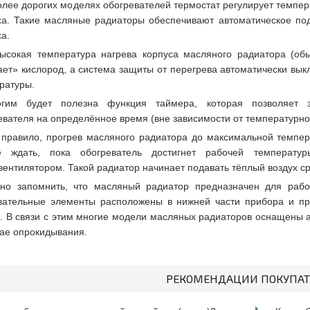
олее дорогих моделях обогревателей термостат регулирует темпе
ха. Такие масляные радиаторы обеспечивают автоматическое п
ха.
ысокая температура нагрева корпуса масляного радиатора (об
ает» кислород, а система защиты от перегрева автоматически вык
ратуры.
гим будет полезна функция таймера, которая позволяет 
евателя на определённое время (вне зависимости от температурно
 правило, прогрев масляного радиатора до максимальной темпе
те ждать, пока обогреватель достигнет рабочей температ
вентилятором. Такой радиатор начинает подавать тёплый воздух с
но запомнить, что масляный радиатор предназначен для работ
вательные элементы расположены в нижней части прибора и пр
. В связи с этим многие модели масляных радиаторов оснащены 
чае опрокидывания.
РЕКОМЕНДАЦИИ ПОКУПА