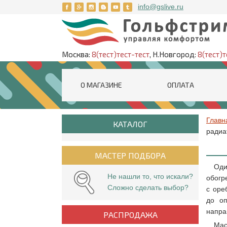
info@gslive.ru
Москва:
8(тест)тест-тест
, Н.Новгород:
8(тест)т
О МАГАЗИНЕ
ОПЛАТА
Главн
КАТАЛОГ
радиа
МАСТЕР ПОДБОРА
Оди
Не нашли то, что искали?
обогр
Сложно сделать выбор?
с оре
до оп
напра
РАСПРОДАЖА
Мас