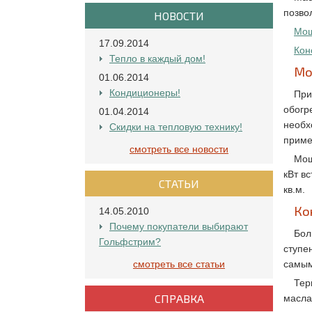
позво
НОВОСТИ
Мощ
17.09.2014
Кон
Тепло в каждый дом!
Мо
01.06.2014
Кондиционеры!
При
обогр
01.04.2014
необх
Скидки на тепловую технику!
приме
смотреть все новости
Мощ
кВт в
СТАТЬИ
кв.м.
Ко
14.05.2010
Почему покупатели выбирают
Бол
Гольфстрим?
ступе
смотреть все статьи
самым
Тер
СПРАВКА
масла