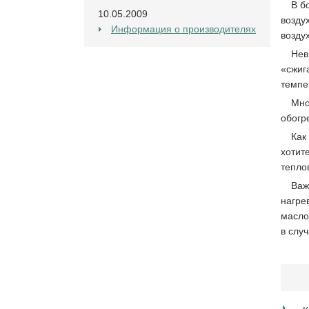
В б
10.05.2009
возду
Информация о производителях
возду
Нев
«сжиг
темпе
Мно
обогр
Как
хоти
тепло
Важ
нагре
масло
в слу