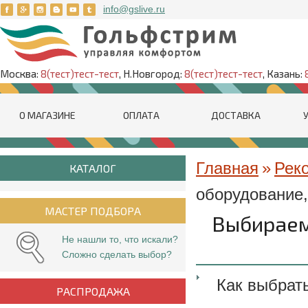
info@gslive.ru
Москва:
8(тест)тест-тест
, Н.Новгород:
8(тест)тест-тест
, Казань:
О МАГАЗИНЕ
ОПЛАТА
ДОСТАВКА
Главная
»
Рек
КАТАЛОГ
оборудование,
МАСТЕР ПОДБОРА
Выбираем
Не нашли то, что искали?
Сложно сделать выбор?
Как выбрат
РАСПРОДАЖА