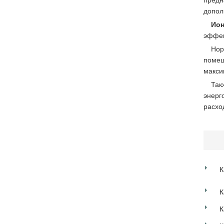
предн
допол
Ион
эффек
Нор
помещ
макси
Та
энерг
расхо
К
К
К