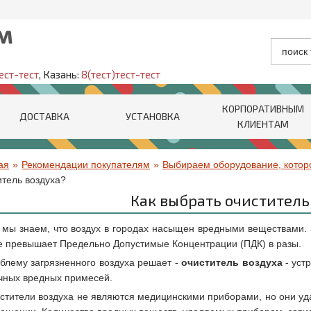
ест-тест
, Казань:
8(тест)тест-тест
КОРПОРАТИВНЫМ
ДОСТАВКА
УСТАНОВКА
КЛИЕНТАМ
ая
»
Рекомендации покупателям
»
Выбираем оборудование, котор
итель воздуха?
Как выбрать очиститель
 мы знаем, что воздух в городах насыщен вредными веществами.
е превышает Предельно Допустимые Концентрации (ПДК) в разы.
блему загрязненного воздуха решает -
очиститель воздуха
- уст
чных вредных примесей.
стители воздуха не являются медицинскими приборами, но они уда