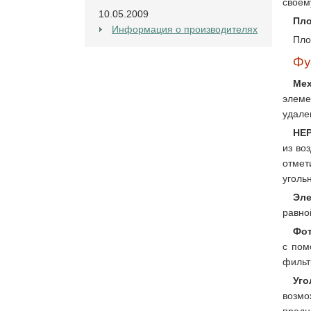
своем
10.05.2009
Пло
Информация о производителях
Пло
Фу
Ме
элеме
удале
HEP
из во
отмет
уголь
Эле
равно
Фот
с пом
фильт
Уг
возмо