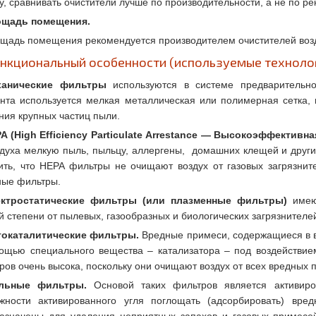
у, сравнивать очистители лучше по производительности, а не по 
щадь помещения.
щадь помещения рекомендуется производителем очистителей воздух
нкциональный особенности (используемые технолог
ханические фильтры
используются в системе предварительно
нта используется мелкая металлическая или полимерная сетка, 
ния крупных частиц пыли.
A (High Efficiency Particulate Arrestance — Высокоэффектив
здуха мелкую пыль, пыльцу, аллергены, домашних клещей и други
ить, что HEPA фильтры не очищают воздух от газовых загрязни
ные фильтры.
ктростатические фильтры (или плазменные фильтры)
имеют
й степени от пылевых, газообразных и биологических загрязнителе
окаталитические фильтры.
Вредные примеси, содержащиеся в в
ощью специального вещества – катализатора – под воздействие
ров очень высока, поскольку они очищают воздух от всех вредных 
ольные фильтры.
Основой таких фильтров является активиро
жности активированного угля поглощать (адсорбировать) вре