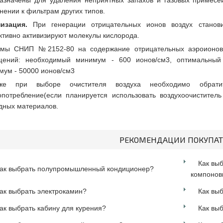
азначены для удаления неприятных запахов и газовых примесей
нении к фильтрам других типов.
изация.
При генерации отрицательных ионов воздух станов
тивно активизируют молекулы кислорода.
мы СНИП №2152-80 на содержание отрицательных аэроионов 
ений: необходимый минимум - 600 ионов/см3, оптимальный 
мум - 50000 ионов/см3
кже при выборе очистителя воздуха необходимо обрат
опотребление(если планируется использовать воздухоочистител
дных материалов.
РЕКОМЕНДАЦИИ ПОКУПА
Как вы
ак выбрать полупромышленный кондиционер?
компоновк
ак выбрать электрокамин?
Как выб
ак выбрать кабину для курения?
Как вы