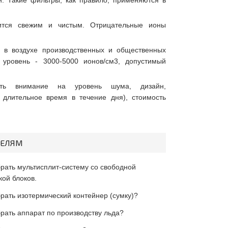
. Такие фильтры, как правило, применяются в
ится свежим и чистым. Отрицательные ионы
в воздухе производственных и общественных
уровень - 3000-5000 ионов/см3, допустимый
ить внимание на уровень шума, дизайн,
ь длительное время в течение дня), стоимость
ТЕЛЯМ
брать мультисплит-систему со свободной
ой блоков.
рать изотермический контейнер (сумку)?
брать аппарат по производству льда?