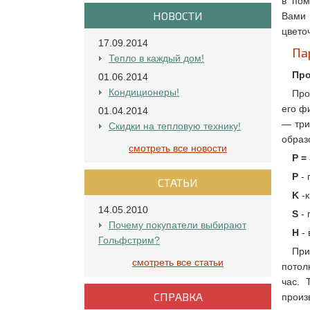
в пом
НОВОСТИ
Вами 
цвето
17.09.2014
Па
Тепло в каждый дом!
Про
01.06.2014
Кондиционеры!
Про
его ф
01.04.2014
— три
Скидки на тепловую технику!
образ
смотреть все новости
P =
P
- 
СТАТЬИ
K
-к
14.05.2010
S
- 
Почему покупатели выбирают
H
- 
Гольфстрим?
При
смотреть все статьи
потол
час. 
СПРАВКА
произ