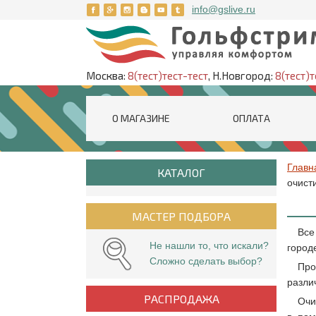
info@gslive.ru
Москва:
8(тест)тест-тест
, Н.Новгород:
8(тест)т
О МАГАЗИНЕ
ОПЛАТА
Главн
КАТАЛОГ
очист
МАСТЕР ПОДБОРА
Все
Не нашли то, что искали?
город
Сложно сделать выбор?
Про
разли
РАСПРОДАЖА
Очи