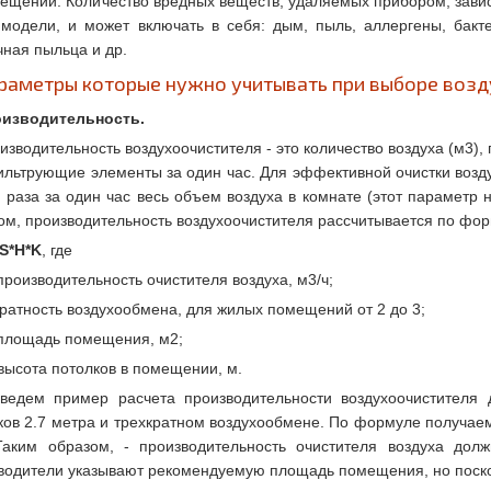
ещении. Количество вредных веществ, удаляемых прибором, зави
модели, и может включать в себя: дым, пыль, аллергены, бакте
чная пыльца и др.
раметры которые нужно учитывать при выборе возд
изводительность.
изводительность воздухоочистителя - это количество воздуха (м3)
ильтрующие элементы за один час. Для эффективной очистки возду
 раза за один час весь объем воздуха в комнате (этот параметр 
ом, производительность воздухоочистителя рассчитывается по фор
 S*H*K
, где
производительность очистителя воздуха, м3/ч;
ратность воздухообмена, для жилых помещений от 2 до 3;
площадь помещения, м2;
высота потолков в помещении, м.
ведем пример расчета производительности воздухоочистителя 
ков 2.7 метра и трехкратном воздухообмене. По формуле получаем 
Таким образом, - производительность очистителя воздуха долж
водители указывают рекомендуемую площадь помещения, но поскол