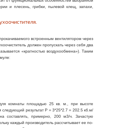
сит от функциональных особенностей выбранной
рии и плесень, грибки, пылевой клещ, запахи,
ухоочистителя.
, прокачиваемого встроенным вентилятором через
хоочиститель должен пропускать через себя два
называется «кратностью воздухообмена»). Таким
муле:
для комнаты площадью 25 кв. м., при высоте
следующий результат P = 3*25*2.7 = 202.5 кб.м/
на составлять, примерно, 200 м3/ч. Зачастую
ьку каждый производитель рассчитывает ее по-